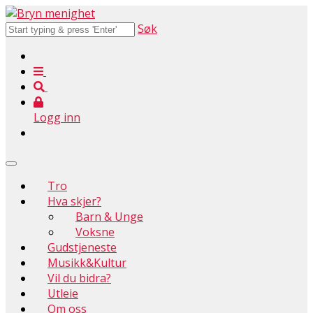
Søk
Logg inn
Tro
Hva skjer?
Barn & Unge
Voksne
Gudstjeneste
Musikk&Kultur
Vil du bidra?
Utleie
Om oss