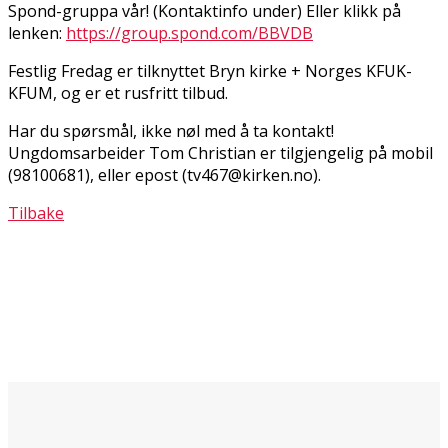
Spond-gruppa vår! (Kontaktinfo under) Eller klikk på
lenken:
https://group.spond.com/BBVDB
Festlig Fredag er tilknyttet
Bryn kirke +
Norges KFUK-
KFUM, og er et rusfritt tilbud.
Har du spørsmål, ikke nøl med å ta kontakt!
Ungdomsarbeider Tom Christian er tilgjengelig på mobil
(
98100681
), eller epost (
tv467@kirken.no
).
Tilbake