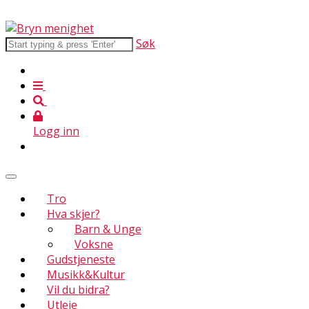
Søk
Logg inn
Tro
Hva skjer?
Barn & Unge
Voksne
Gudstjeneste
Musikk&Kultur
Vil du bidra?
Utleie