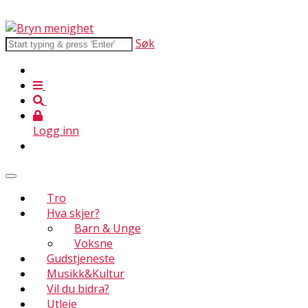
Søk
Logg inn
Tro
Hva skjer?
Barn & Unge
Voksne
Gudstjeneste
Musikk&Kultur
Vil du bidra?
Utleie