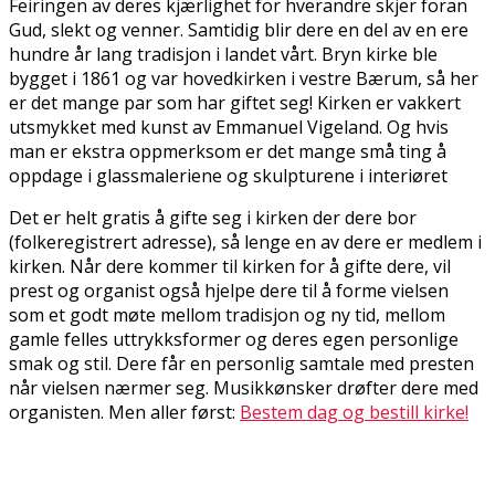
Feiringen av deres kjærlighet for hverandre skjer foran
Gud, slekt og venner. Samtidig blir dere en del av en flere
hundre år lang tradisjon i landet vårt. Bryn kirke ble
bygget i 1861 og var hovedkirken i vestre Bærum, så her
er det mange par som har giftet seg! Kirken er vakkert
utsmykket med kunst av Emmanuel Vigeland. Og hvis
man er ekstra oppmerksom er det mange små ting å
oppdage i glassmaleriene og skulpturene i interiøret
Det er helt gratis å gifte seg i kirken der dere bor
(folkeregistrert adresse), så lenge en av dere er medlem i
kirken. Når dere kommer til kirken for å gifte dere, vil
prest og organist også hjelpe dere til å forme vielsen
som et godt møte mellom tradisjon og ny tid, mellom
gamle felles uttrykksformer og deres egen personlige
smak og stil. Dere får en personlig samtale med presten
når vielsen nærmer seg. Musikkønsker drøfter dere med
organisten. Men aller først:
Bestem dag og bestill kirke!