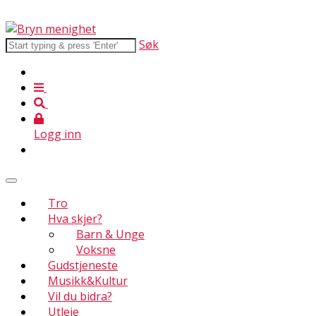
Søk
Logg inn
Tro
Hva skjer?
Barn & Unge
Voksne
Gudstjeneste
Musikk&Kultur
Vil du bidra?
Utleie