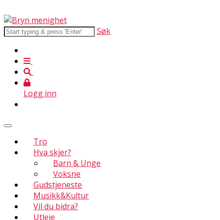
Søk
Logg inn
Tro
Hva skjer?
Barn & Unge
Voksne
Gudstjeneste
Musikk&Kultur
Vil du bidra?
Utleie