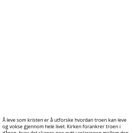
Å leve som kristen er å utforske hvordan troen kan leve
og vokse gjennom hele livet. Kirken forankrer troen i
dåpen, hvor det skapes noe nytt i relasjonen mellom den