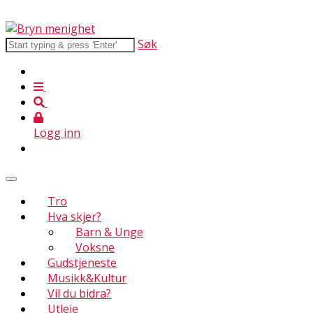
Søk
Logg inn
Tro
Hva skjer?
Barn & Unge
Voksne
Gudstjeneste
Musikk&Kultur
Vil du bidra?
Utleie