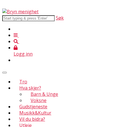
Søk
Logg inn
Tro
Hva skjer?
Barn & Unge
Voksne
Gudstjeneste
Musikk&Kultur
Vil du bidra?
Utleie